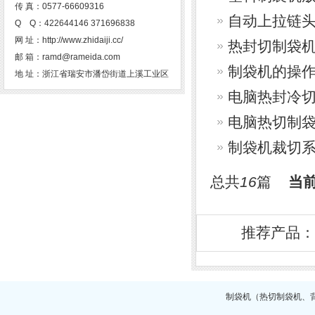
传 真：0577-66609316
自动上拉链
Q Q：422644146 371696838
网 址：http://www.zhidaiji.cc/
热封切制袋
邮 箱：ramd@rameida.com
制袋机的操
地 址：浙江省瑞安市潘岱街道上溪工业区
电脑热封冷
电脑热切制
制袋机裁切
总共
16
篇
当
推荐产品：
制袋机
（
热切制袋机
、